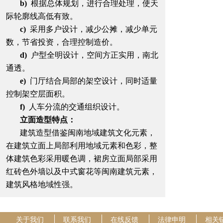
b)
根据总体规划，进行合理处理，使天
际轮廓线高低有致。
c)
采用多户设计，减少公摊，减少单元
数，节省投资，合理控制造价。
d)
户型全明设计，空间方正实用，南北
通透。
e)
门厅结合局部的架空设计，同时适量
控制架空层面积。
f)
人车分流的交通组织设计。
立面造型特点：
建筑造型借鉴闽南地域建筑文化元素，
在建筑立面上局部利用地域元素和色彩，整
体建筑色彩采用暖色调，裙房立面局部采用
红砖色外墙以及中式窗花等闽南建筑元素，
建筑风格地域性强。
关于我们
联系我们
在线反馈
法律申明
相关