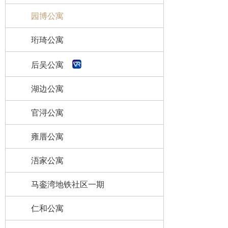
园博公寓
珩琦公寓
后吴公寓
湖边公寓
官浔公寓
雍厝公寓
浯家公寓
马銮湾地铁社区一期
仁和公寓