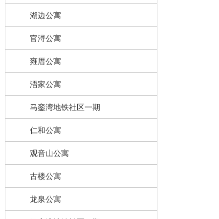
湖边公寓
官浔公寓
雍厝公寓
浯家公寓
马銮湾地铁社区一期
仁和公寓
观音山公寓
古楼公寓
龙泉公寓