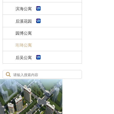
滨海公寓
后溪花园
园博公寓
珩琦公寓
后吴公寓