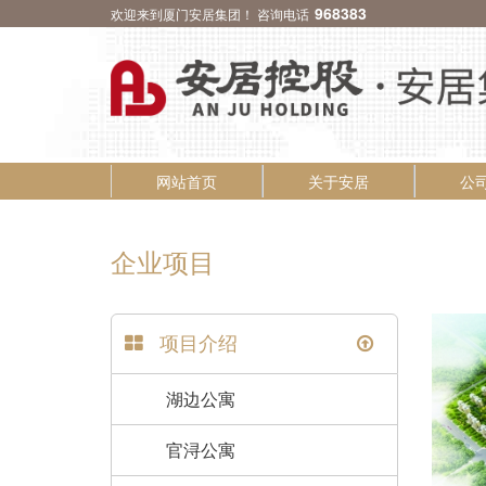
968383
欢迎来到厦门安居集团！ 咨询电话
网站首页
关于安居
公
企业项目
项目介绍
湖边公寓
官浔公寓