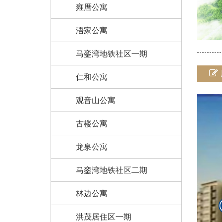
雍厝公寓
浯家公寓
马銮湾地铁社区一期
仁和公寓
观音山公寓
古楼公寓
龙泉公寓
马銮湾地铁社区二期
林边公寓
洪茂居住区一期