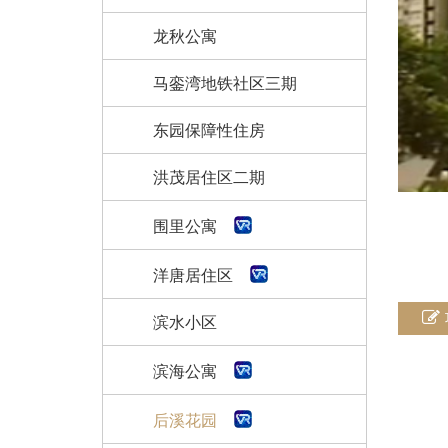
龙秋公寓
马銮湾地铁社区三期
东园保障性住房
洪茂居住区二期
围里公寓
洋唐居住区
滨水小区
滨海公寓
后溪花园