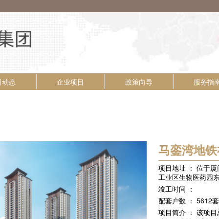
司动态
企业项目
政策向导
服务指
马銮湾地铁
项目地址 ： 位于
工业区生物医药园
竣工时间 ：
配套户数 ： 5612套
项目简介 ： 该项目