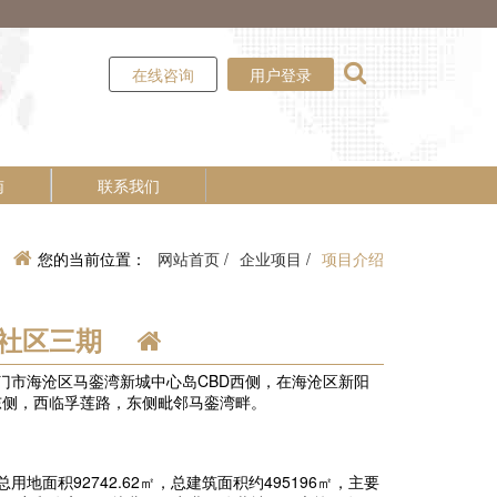
在线咨询
用户登录
南
联系我们
您的当前位置：
网站首页 /
企业项目 /
项目介绍
社区三期
厦门市海沧区马銮湾新城中心岛CBD西侧，在海沧区新阳
东侧，西临孚莲路，东侧毗邻马銮湾畔。
总用地面积92742.62㎡，总建筑面积约495196㎡，主要