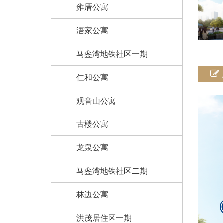
雍厝公寓
浯家公寓
马銮湾地铁社区一期
仁和公寓
观音山公寓
古楼公寓
龙泉公寓
马銮湾地铁社区二期
林边公寓
洪茂居住区一期