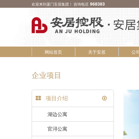
968383
欢迎来到厦门安居集团！ 咨询电话
网站首页
关于安居
公
企业项目
项目介绍
湖边公寓
官浔公寓