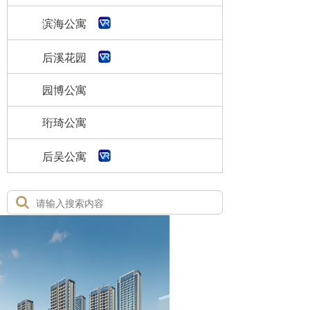
滨海公寓
后溪花园
园博公寓
珩琦公寓
后吴公寓