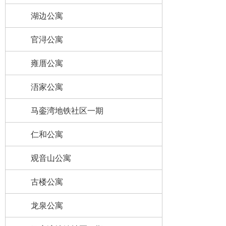
湖边公寓
官浔公寓
雍厝公寓
浯家公寓
马銮湾地铁社区一期
仁和公寓
观音山公寓
古楼公寓
龙泉公寓