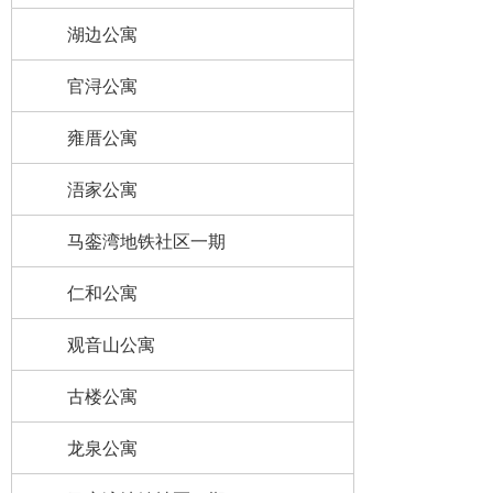
湖边公寓
官浔公寓
雍厝公寓
浯家公寓
马銮湾地铁社区一期
仁和公寓
观音山公寓
古楼公寓
龙泉公寓