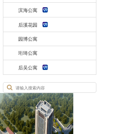
滨海公寓
后溪花园
园博公寓
珩琦公寓
后吴公寓