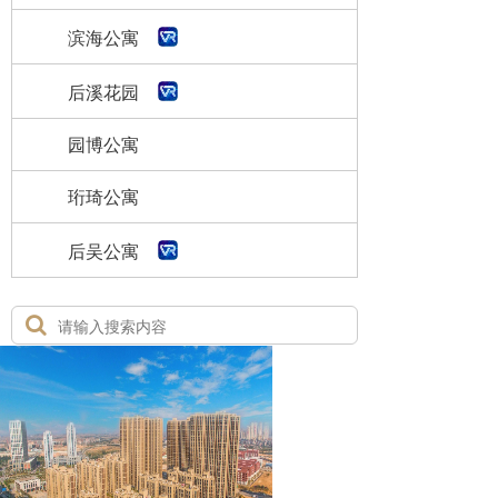
滨海公寓
后溪花园
园博公寓
珩琦公寓
后吴公寓