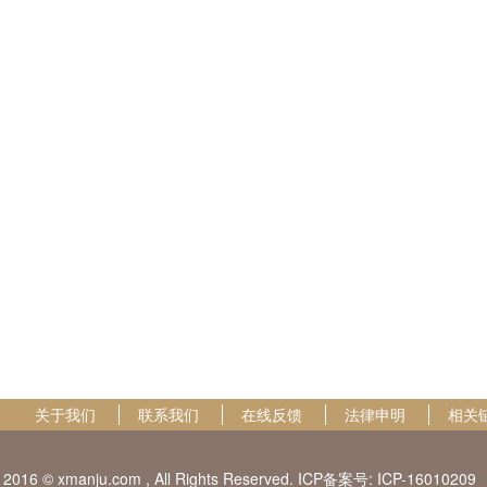
关于我们
联系我们
在线反馈
法律申明
相关
2016 © xmanju.com , All Rights Reserved. ICP备案号:
ICP-16010209