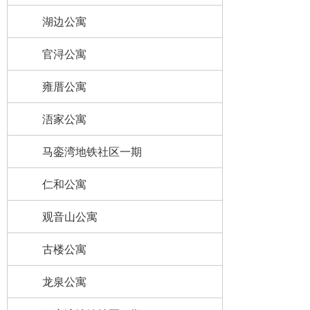
湖边公寓
官浔公寓
雍厝公寓
浯家公寓
马銮湾地铁社区一期
仁和公寓
观音山公寓
古楼公寓
龙泉公寓