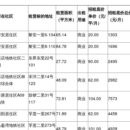
招租底价
租赁面积
出租
招租底价总
所在社区
租赁标的地址
单价（元/
（平方米）
用途
（元/月）
平/月）
黎安居住区
黎安一里6-104
65.14
商业
20.00
1303
黎安居住区
黎安二里8-110
84.78
商业
20.00
1696
新店地铁社区二
东界东里22号
27.72
商业
90.00
2495
期
101
新店地铁社区林
宋洋二里14号
48.09
商业
62.00
2982
前综合体
123
洋唐居住区A09
鼓锣二里31号
72.81
商业
104.00
7573
地块
117
新阳居住区
孚莲一里267号
71.89
商业
62.00
4458
马銮湾地铁社区
孚莲二里273号
48.79
商业
101.00
4928