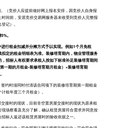
查阅。（竞价人应提前做好网上报名安排，因竞价人自身报
止时间前，安居竞价交易网服务器未收受到竞价人完整报
名登记）。
5%。
中进行租金扣减并分摊方式予以实现。例如1个月免租
续拟定的租金明细表为准。装修培育期内，物业管理服务
的，招标人有权要求承租人按如下标准补足装修培育期间
后第一期的月租金-装修培育期月租金）×装修培育期
人。
，签约时须同时付清该合同项下的装修培育期第一期租金
个计租年度三个月租金）。
屋交接时的现状，目前非空置房屋交接时的现状为原承租
行现场察看及充分了解，确认租赁房屋符合需求并同意按
向招标人返还该租赁房屋时的验收依据之一。
条件的行业：符合国家法律法规规定的行业；完全符合消