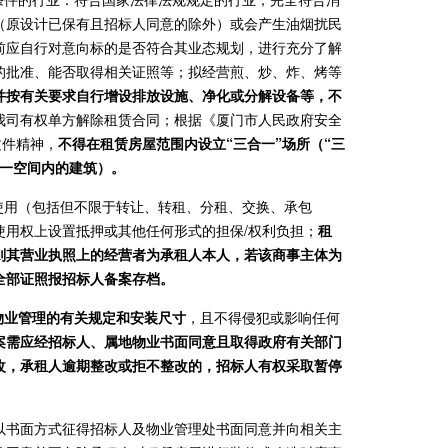
（原设计已保有且招标人同意的除外）或会产生油烟扰民
前应自行对意向标的是否符合其业态规划，进行充分了解
的批准、能否取得相关证照等；拟经营煎、炒、炸、烤等
并按有关要求自行增设排放设施、净化或分解设备等，不
我司有权单方解除租赁合同；根据《厦门市人民政府安全
文件精神，
不得在租赁房屋范围内设立“三合一”场所（“三
同一空间内的建筑）。
使用（包括但不限于转让、转租、分租、交换、承包
使用权上设置抵押或其他任何形式的担保/权利负担；
租
则其营业执照上的经营者为承租人本人，若该商事主体为
全部证照报招标人备案存档。
物业管理的有关规定和安装尺寸
，且不得侵犯或影响任何
案需应经招标人、属地物业书面同意且取得政府有关部门
改，承租人逾期整改或拒不整改的，招标人有权采取暂停
先以书面方式征得招标人及物业管理处书面同意并向相关主