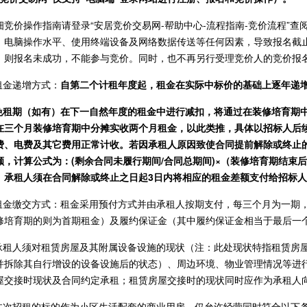
细竞价操作指南请登录“安居竞价交易网-帮助中心-流程指南-竞价流程”
、电脑操作水平、使用终端设备及网络数据传送等任何因素，导致报名截
，则报名未成功，不能参与竞价。同时，也不再另行受理竞价人的竞价报
.租金递增方式：
自第二个计租年度起，租金在实际中标价的基础上逐年递增
.免租期（如有）在下一自然年度的租金中进行减扣，将通过在装修培育期
在三个月装修培育期中分摊实收两个月租金，以此类推，具体以招标人后
费、电费及其它费用正常计收。若因承租人原因致使合同提前解除或终止
额，
计算公式为：(剩余合同未履行期间/合同总期间)×（装修培育期结束
。承租人须在合同解除或终止之日起3日内将相应的租金差额支付给招标
.租金缴交方式：租金采用预付方式并由承租人按期支付，每三个月为一期
修培育期的则为首期租金）及履约保证金（其中履约保证金相当于最后一
.承租人须对租赁房屋及其附属设备设施的现状（注：此处现状特指租赁房
并拆除其自行增设的设备设施后的状态）、周边环境、物业管理情况等进
屋交接时现状及合同约定承租；租赁房屋交接时的现状同时应作为承租人
.本次招租的标的作为小区生活配套的商业用房，仅允许经营同时符合以下