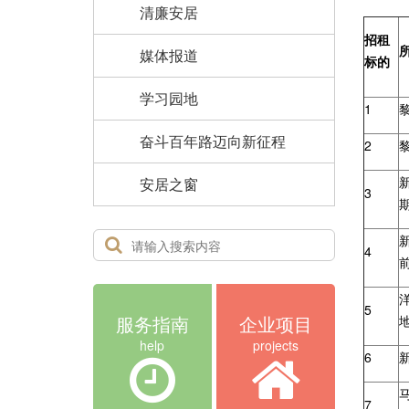
清廉安居
招租
媒体报道
标的
学习园地
1
奋斗百年路迈向新征程
2
安居之窗
3
4
5
服务指南
企业项目
help
projects
6
7