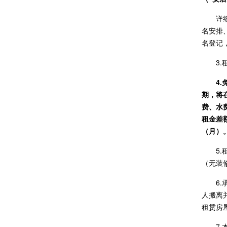
详
名安排
名登记
3
4
期，将
费、水
租金差
（月）
5
（无装
6
人搬离
租赁房
7