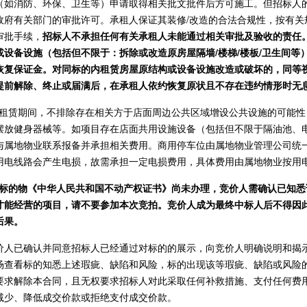
（如消防、环保、卫生等）申请取得相关批文批件后方可施工。但招标人
政府有关部门的审批许可。承租人保证其装修/改造的合法合规性，按有关
审批手续，
招标人不承担任何有关承租人未能通过相关审批及验收的责任
或设备设施（包括但不限于：拆除或改造原房屋隔墙/楼梯/楼板/卫生间等
恢复保证金。对同标的内租赁房屋原结构或设备设施改造或破坏的，同等
提前解除、终止或届满后，在承租人依约恢复原状且不存在违约情形时无
1.租赁期间，不排除存在相关方于店面周边公共区域增设公共设施的可能
摆放健身器械等。如项目存在店面共用设施设备（包括但不限于隔油池、
与属地物业联系报备并承担相关费用。商用停车位由属地物业管理公司统
用电线路会产生电损，故需承担一定电损费用，具体费用由属地物业按用
2.标的物《中华人民共和国不动产权证书》尚未办理，竞价人需确认已知
才能经营的项目，请不要参加本次竞拍。竞价人成为最终中标人后不得因
后果。
价人已确认并同意招标人已经通过对标的的展示，向竞价人明确说明和揭
场查看标的知悉上述瑕疵、缺陷和风险，标的出现该等瑕疵、缺陷或风险
要求解除本合同，且无权要求招标人对此采取任何补救措施、支付任何费用
减少、降低成交价款或拒绝支付成交价款。