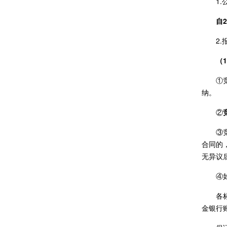
1
自2
2
（
①
纳。
②
③
合同的
无异议
④
各
金银行