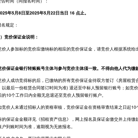
.公告时间（同报名时间）：
025年5月8日至2025年5月22日当日 16 点止。
.报名规定：
1）竞价保证金说明：
竞价人参加标的竞价应缴纳标的相应的竞价保证金，请竞价人根据系统给
竞价保证金银行转账账号主体与参与竞价主体须一致。不得由他人代为缴
竞价人成功竞得标的后，已缴纳的所有竞价保证金待双方签订《房屋租赁合
，以最后一份租赁合同签订时间为准) 退还至中标人预留银行账号；如竞
后的10个工作日内全额无息退还至竞价人预留银行账户。
如竞价人未通过招标人的资格审核，竞价保证金在资格审查结束之日起10
标的保证金金额详见《招租资产信息》，网上报名及保证金缴交并上传缴
账户到账时间为准，逾期视为无效报名。