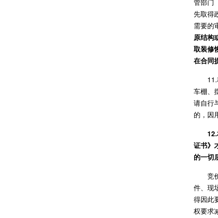
管部门
先取得
需要的
原结构
取装修
在合同
1
车棚、
请自行
的，因
1
证书》
的一切
竞
件、现
得因此
权要求