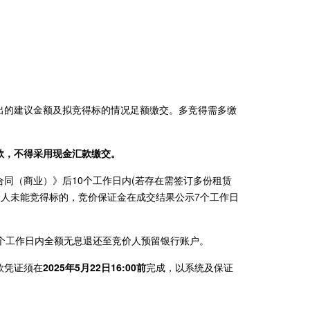
出的建议金额及拟竞得标的情况足额缴交。多竞得需多缴
款，不得采用现金汇款缴交。
同（商业）》后10个工作日内(若存在需签订多份租赁
价人未能竞得标的，竞价保证金在成交结果公示7个工作日
个工作日内全额无息退还至竞价人预留银行账户。
款凭证须在
2025年5月22日16:00前
完成，以系统及保证