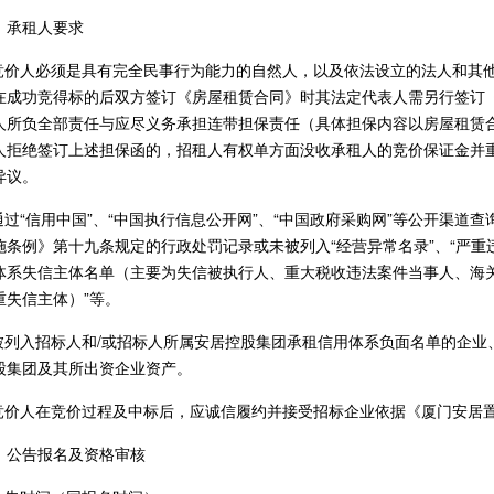
、承租人要求
.竞价人必须是具有完全民事行为能力的自然人，以及依法设立的法人和其
在成功竞得标的后双方签订《房屋租赁合同》时其法定代表人需另行签订《
人所负全部责任与应尽义务承担连带担保责任（具体担保内容以房屋租赁
人拒绝签订上述担保函的，招租人有权单方面没收承租人的竞价保证金并
异议。
.通过“信用中国”、“中国执行信息公开网”、“中国政府采购网”等公开渠
施条例》第十九条规定的行政处罚记录或未被列入“经营异常名录”、“严重违
体系失信主体名单（主要为失信被执行人、重大税收违法案件当事人、海
重失信主体）”等。
.被列入招标人和/或招标人所属安居控股集团承租信用体系负面名单的企
股集团及其所出资企业资产。
.竞价人在竞价过程及中标后，应诚信履约并接受招标企业依据《厦门安居
、公告报名及资格审核