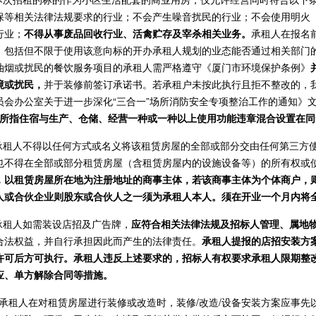
保等相关法律法规要求的行业；不会产生噪音扰民的行业；不会使用明火
行业；
不得从事废品回收行业、活禽贮存及宰杀相关业务。
承租人在报名
，包括但不限于使用该意向标的开办承租人规划的业态能否通过相关部门
油烟或扰民的餐饮服务项目的承租人需严格遵守《厦门市环境保护条例》
境或扰民，
并于装修前签订承诺书。若承租户未按此执行且拒不整改的，
员会办公室关于进一步深化“三合一”场所消防安全专项整治工作的通知》
场所指住宿与生产、仓储、经营一种或一种以上使用功能违章混合设置在
.承租人不得以任何方式或名义将该租赁房屋的全部或部分交由任何第三方
也不得在全部或部分租赁房屋（含租赁房屋内的设施设备等）的所有权或
，以租赁房屋所在地为注册地址的商事主体，若该商事主体为个体商户，
人或合伙企业则股东或合伙人之一须为承租人本人。须在开业一个月内将
.承租人如需装设店招及广告牌，
应符合相关法律法规及招标人管理、属地
合法权益，并自行承担因此而产生的法律责任。
承租人提报的店招安装方
许可后方可执行。承租人违反上述要求的，招标人有权要求承租人限期整
应、单方解除合同等措施。
0.承租人在对租赁房屋进行装修或改造时，装修/改造/设备安装方案应事