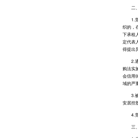
二
1
织的，
下承租
定代表
得提出
2
购法实
会信用
域的严
3
安居控
4
三