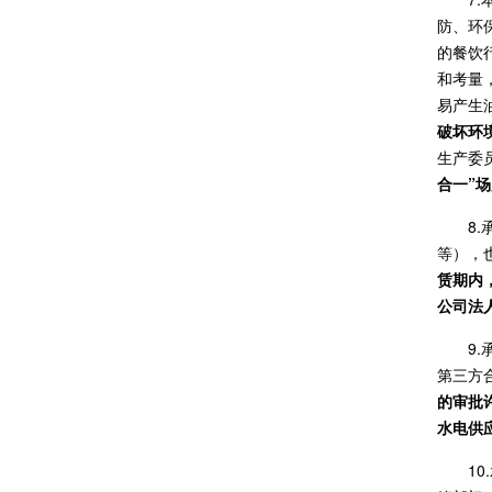
防、环
的餐饮
和考量
易产生
破坏环
生产委
合一”
8
等），
赁期内
公司法
9
第三方
的审批
水电供
1