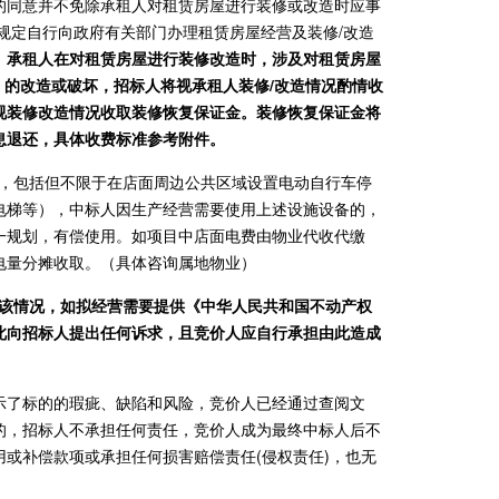
的同意并不免除承租人对租赁房屋进行装修或改造时应事
规定自行向政府有关部门办理租赁房屋经营及装修/改造
。承租人在对租赁房屋进行装修改造时，涉及对租赁房屋
）的改造或破坏，招标人将视承租人装修/改造情况酌情收
视装修改造情况收取装修恢复保证金。装修恢复保证金将
息退还，具体收费标准参考附件。
性，包括但不限于在店面周边公共区域设置电动自行车停
电梯等），中标人因生产经营需要使用上述设施设备的，
一规划，有偿使用。如项目中店面电费由物业代收代缴
电量分摊收取。（具体咨询属地物业）
悉该情况，如拟经营需要提供《中华人民共和国不动产权
此向招标人提出任何诉求，且竞价人应自行承担由此造成
示了标的的瑕疵、缺陷和风险，竞价人已经通过查阅文
的，招标人不承担任何责任，竞价人成为最终中标人后不
或补偿款项或承担任何损害赔偿责任(侵权责任)，也无