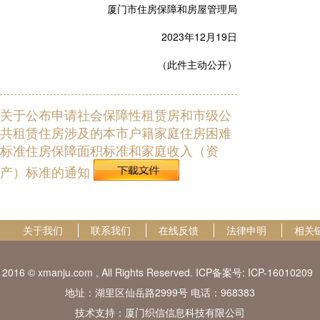
厦门市住房保障和房屋管理局
2023年12月19日
（此件主动公开）
关于公布申请社会保障性租赁房和市级公
共租赁住房涉及的本市户籍家庭住房困难
标准住房保障面积标准和家庭收入（资
产）标准的通知
关于我们
联系我们
在线反馈
法律申明
相关
2016 © xmanju.com , All Rights Reserved. ICP备案号:
ICP-16010209
地址：湖里区仙岳路2999号 电话：968383
技术支持：厦门织信信息科技有限公司