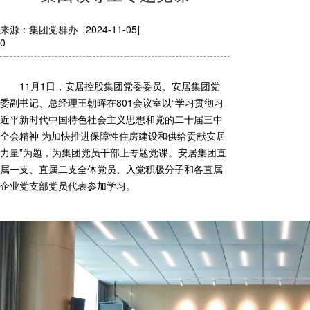
来源：集团党群办 [2024-11-05]
0
11月1日，安居控股集团党委委员、安居集团党
委副书记、总经理王朝晖在801会议室以“学习贯彻习
近平新时代中国特色社会主义思想和党的二十届三中
全会精神 为加快推进保障性住房建设和供给贡献安居
力量”为题，为集团党员干部上专题党课。安居集团直
属一支、直属二支全体党员、入党积极分子和各直属
企业党支部党员代表参加学习。