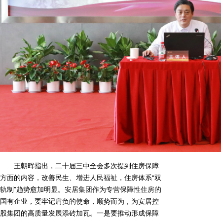
王朝晖指出，二十届三中全会多次提到住房保障
方面的内容，改善民生、增进人民福祉，住房体系“双
轨制”趋势愈加明显。安居集团作为专营保障性住房的
国有企业，要牢记肩负的使命，顺势而为，为安居控
股集团的高质量发展添砖加瓦。一是要推动形成保障