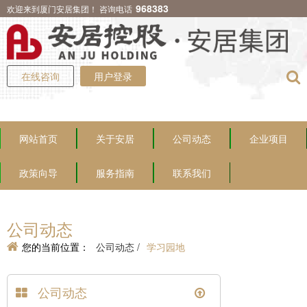
968383
欢迎来到厦门安居集团！ 咨询电话
在线咨询
用户登录
网站首页
关于安居
公司动态
企业项目
政策向导
服务指南
联系我们
公司动态
您的当前位置：
公司动态 /
学习园地
公司动态