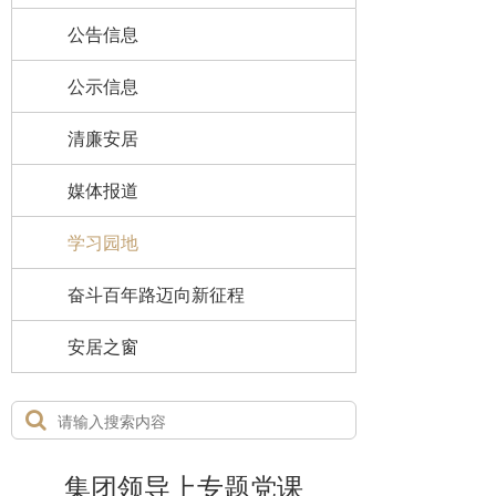
公告信息
公示信息
清廉安居
媒体报道
学习园地
奋斗百年路迈向新征程
安居之窗
集团领导上专题党课