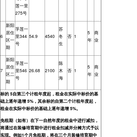
莲一里
275号
新阳
孚莲一
苏
居住
5
商
6
里344
54.9
4540
冬
否
1
区一
年
业
号
生
期
新阳
孚莲一
陈
居住
5
商
7
里546
26.68
2100
木
否
1
区二
年
业
号
海
期
标的 5自第三个计租年度起，租金在实际中标价的基
础上逐年递增 5%，其余标的自第二个计租年度起，
租金在实际中标价的基础上逐年递增 5%。
免租期（如有）在下一自然年度的租金中进行减扣，
将通过在装修培育期中进行租金扣减并分摊方式予以
实现。例如1个月免租期，将在三个月装修培育期中