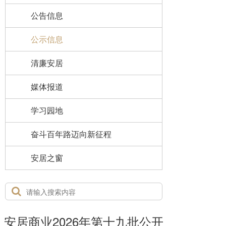
公告信息
公示信息
清廉安居
媒体报道
学习园地
奋斗百年路迈向新征程
安居之窗
安居商业2026年第十九批公开