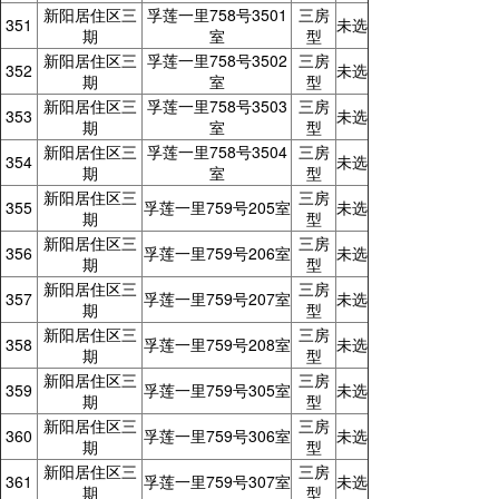
新阳居住区三
孚莲一里758号3501
三房
351
未选
期
室
型
新阳居住区三
孚莲一里758号3502
三房
352
未选
期
室
型
新阳居住区三
孚莲一里758号3503
三房
353
未选
期
室
型
新阳居住区三
孚莲一里758号3504
三房
354
未选
期
室
型
新阳居住区三
三房
355
孚莲一里759号205室
未选
期
型
新阳居住区三
三房
356
孚莲一里759号206室
未选
期
型
新阳居住区三
三房
357
孚莲一里759号207室
未选
期
型
新阳居住区三
三房
358
孚莲一里759号208室
未选
期
型
新阳居住区三
三房
359
孚莲一里759号305室
未选
期
型
新阳居住区三
三房
360
孚莲一里759号306室
未选
期
型
新阳居住区三
三房
361
孚莲一里759号307室
未选
期
型