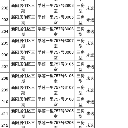
新阳居住区三
孚莲一里757号2908
三房
202
未选
期
室
型
新阳居住区三
孚莲一里757号3005
三房
203
未选
期
室
型
新阳居住区三
孚莲一里757号3006
三房
204
未选
期
室
型
新阳居住区三
孚莲一里757号3007
三房
205
未选
期
室
型
新阳居住区三
孚莲一里757号3008
三房
206
未选
期
室
型
新阳居住区三
孚莲一里757号3105
三房
207
未选
期
室
型
新阳居住区三
孚莲一里757号3106
三房
208
未选
期
室
型
新阳居住区三
孚莲一里757号3107
三房
209
未选
期
室
型
新阳居住区三
孚莲一里757号3108
三房
210
未选
期
室
型
新阳居住区三
孚莲一里757号3205
三房
211
未选
期
室
型
新阳居住区三
孚莲一里757号3206
三房
212
未选
期
室
型