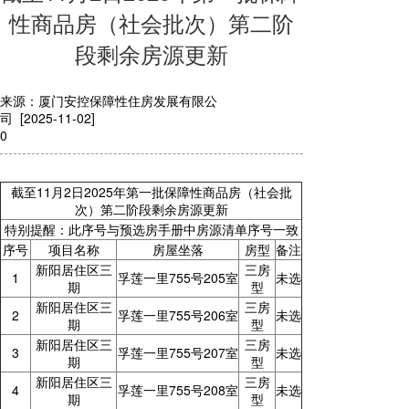
性商品房（社会批次）第二阶
段剩余房源更新
来源：厦门安控保障性住房发展有限公
司 [2025-11-02]
0
截至11月2日2025年第一批保障性商品房（社会批
次）第二阶段剩余房源更新
特别提醒：此序号与预选房手册中房源清单序号一致
序号
项目名称
房屋坐落
房型
备注
新阳居住区三
三房
1
孚莲一里755号205室
未选
期
型
新阳居住区三
三房
2
孚莲一里755号206室
未选
期
型
新阳居住区三
三房
3
孚莲一里755号207室
未选
期
型
新阳居住区三
三房
4
孚莲一里755号208室
未选
期
型