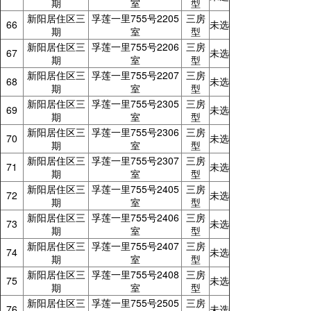
期
室
型
新阳居住区三
孚莲一里755号2205
三房
66
未选
期
室
型
新阳居住区三
孚莲一里755号2206
三房
67
未选
期
室
型
新阳居住区三
孚莲一里755号2207
三房
68
未选
期
室
型
新阳居住区三
孚莲一里755号2305
三房
69
未选
期
室
型
新阳居住区三
孚莲一里755号2306
三房
70
未选
期
室
型
新阳居住区三
孚莲一里755号2307
三房
71
未选
期
室
型
新阳居住区三
孚莲一里755号2405
三房
72
未选
期
室
型
新阳居住区三
孚莲一里755号2406
三房
73
未选
期
室
型
新阳居住区三
孚莲一里755号2407
三房
74
未选
期
室
型
新阳居住区三
孚莲一里755号2408
三房
75
未选
期
室
型
新阳居住区三
孚莲一里755号2505
三房
76
未选