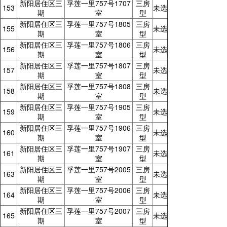
新阳居住区三
孚莲一里757号1707
三房
153
未选
期
室
型
新阳居住区三
孚莲一里757号1805
三房
155
未选
期
室
型
新阳居住区三
孚莲一里757号1806
三房
156
未选
期
室
型
新阳居住区三
孚莲一里757号1807
三房
157
未选
期
室
型
新阳居住区三
孚莲一里757号1808
三房
158
未选
期
室
型
新阳居住区三
孚莲一里757号1905
三房
159
未选
期
室
型
新阳居住区三
孚莲一里757号1906
三房
160
未选
期
室
型
新阳居住区三
孚莲一里757号1907
三房
161
未选
期
室
型
新阳居住区三
孚莲一里757号2005
三房
163
未选
期
室
型
新阳居住区三
孚莲一里757号2006
三房
164
未选
期
室
型
新阳居住区三
孚莲一里757号2007
三房
165
未选
期
室
型