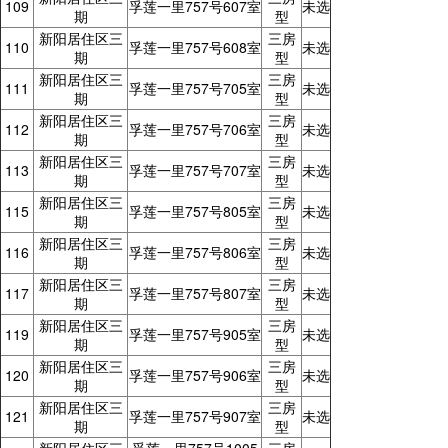
109
孚莲一里757号607室
未选
期
型
新阳居住区三
三房
110
孚莲一里757号608室
未选
期
型
新阳居住区三
三房
111
孚莲一里757号705室
未选
期
型
新阳居住区三
三房
112
孚莲一里757号706室
未选
期
型
新阳居住区三
三房
113
孚莲一里757号707室
未选
期
型
新阳居住区三
三房
115
孚莲一里757号805室
未选
期
型
新阳居住区三
三房
116
孚莲一里757号806室
未选
期
型
新阳居住区三
三房
117
孚莲一里757号807室
未选
期
型
新阳居住区三
三房
119
孚莲一里757号905室
未选
期
型
新阳居住区三
三房
120
孚莲一里757号906室
未选
期
型
新阳居住区三
三房
121
孚莲一里757号907室
未选
期
型
新阳居住区三
孚莲一里757号1005
三房