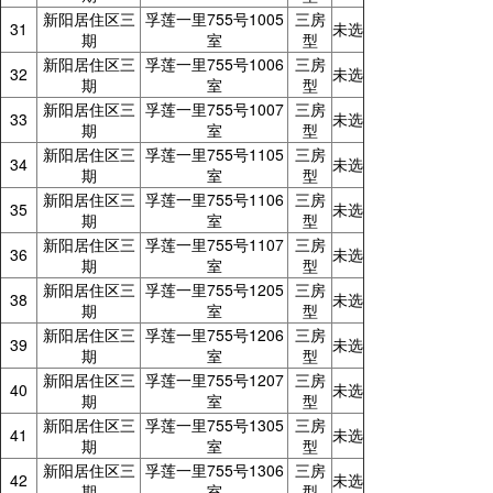
新阳居住区三
孚莲一里755号1005
三房
31
未选
期
室
型
新阳居住区三
孚莲一里755号1006
三房
32
未选
期
室
型
新阳居住区三
孚莲一里755号1007
三房
33
未选
期
室
型
新阳居住区三
孚莲一里755号1105
三房
34
未选
期
室
型
新阳居住区三
孚莲一里755号1106
三房
35
未选
期
室
型
新阳居住区三
孚莲一里755号1107
三房
36
未选
期
室
型
新阳居住区三
孚莲一里755号1205
三房
38
未选
期
室
型
新阳居住区三
孚莲一里755号1206
三房
39
未选
期
室
型
新阳居住区三
孚莲一里755号1207
三房
40
未选
期
室
型
新阳居住区三
孚莲一里755号1305
三房
41
未选
期
室
型
新阳居住区三
孚莲一里755号1306
三房
42
未选
期
室
型