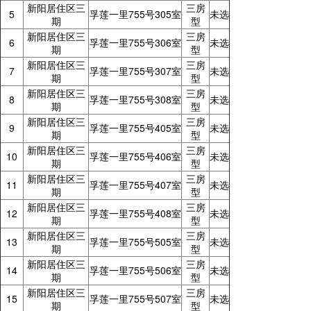
新阳居住区三
三房
5
孚莲一里755号305室
未选
期
型
新阳居住区三
三房
6
孚莲一里755号306室
未选
期
型
新阳居住区三
三房
7
孚莲一里755号307室
未选
期
型
新阳居住区三
三房
8
孚莲一里755号308室
未选
期
型
新阳居住区三
三房
9
孚莲一里755号405室
未选
期
型
新阳居住区三
三房
10
孚莲一里755号406室
未选
期
型
新阳居住区三
三房
11
孚莲一里755号407室
未选
期
型
新阳居住区三
三房
12
孚莲一里755号408室
未选
期
型
新阳居住区三
三房
13
孚莲一里755号505室
未选
期
型
新阳居住区三
三房
14
孚莲一里755号506室
未选
期
型
新阳居住区三
三房
15
孚莲一里755号507室
未选
期
型