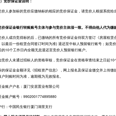
1）竞价保证金说明：
竞价人参加标的竞价应缴纳标的相应的竞价保证金，请竞价人根据系统给
竞价保证金银行转账账号主体与参与竞价主体须一致。不得由他人代为缴
竞价人成功竞得标的后，已缴纳的所有竞价保证金待双方签订《房屋租赁合
，以最后一份租赁合同签订时间为准) 退还至中标人预留银行账号；如竞
后的10个工作日内全额无息退还至竞价人预留银行账户。
如竞价人未通过招标人的资格审核，竞价保证金在资格审查结束之日起10
标的保证金金额详见《招租资产信息》，网上报名及保证金缴交并上传缴
账户到账时间为准，逾期视为无效报名。
证金账户户名：厦门安居置业有限公司
金账户账号：9902001774895880
户行：中国民生银行厦门湖里支行