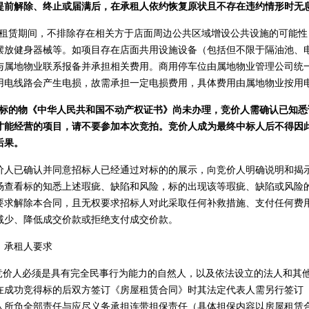
提前解除、终止或届满后，在承租人依约恢复原状且不存在违约情形时无
1.租赁期间，不排除存在相关方于店面周边公共区域增设公共设施的可能
摆放健身器械等。如项目存在店面共用设施设备（包括但不限于隔油池、
与属地物业联系报备并承担相关费用。商用停车位由属地物业管理公司统
用电线路会产生电损，故需承担一定电损费用，具体费用由属地物业按用
2.标的物《中华人民共和国不动产权证书》尚未办理，竞价人需确认已知
才能经营的项目，请不要参加本次竞拍。竞价人成为最终中标人后不得因
后果。
价人已确认并同意招标人已经通过对标的的展示，向竞价人明确说明和揭
场查看标的知悉上述瑕疵、缺陷和风险，标的出现该等瑕疵、缺陷或风险
要求解除本合同，且无权要求招标人对此采取任何补救措施、支付任何费用
减少、降低成交价款或拒绝支付成交价款。
、承租人要求
.竞价人必须是具有完全民事行为能力的自然人，以及依法设立的法人和其
在成功竞得标的后双方签订《房屋租赁合同》时其法定代表人需另行签订《
人所负全部责任与应尽义务承担连带担保责任（具体担保内容以房屋租赁