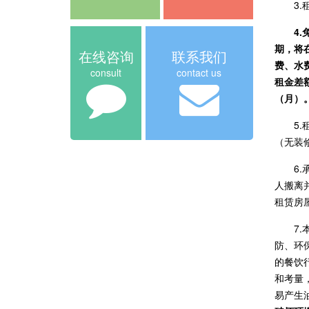
3
4
期，将
在线咨询
联系我们
费、水
consult
contact us
租金差
（月）
5
（无装
6
人搬离
租赁房
7
防、环
的餐饮
和考量
易产生