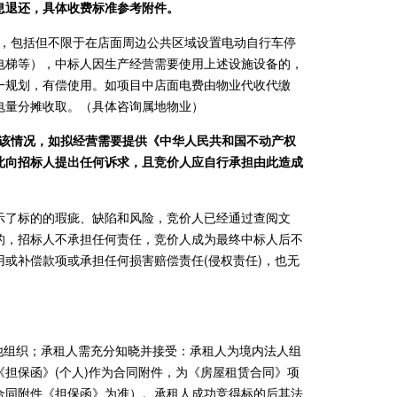
息退还，具体收费标准参考附件。
性，包括但不限于在店面周边公共区域设置电动自行车停
电梯等），中标人因生产经营需要使用上述设施设备的，
一规划，有偿使用。如项目中店面电费由物业代收代缴
电量分摊收取。（具体咨询属地物业）
悉该情况，如拟经营需要提供《中华人民共和国不动产权
此向招标人提出任何诉求，且竞价人应自行承担由此造成
示了标的的瑕疵、缺陷和风险，竞价人已经通过查阅文
的，招标人不承担任何责任，竞价人成为最终中标人后不
或补偿款项或承担任何损害赔偿责任(侵权责任)，也无
他组织；承租人需充分知晓并接受：承租人为境内法人组
担保函》(个人)作为合同附件，为《房屋租赁合同》项
合同附件《担保函》为准）。承租人成功竞得标的后其法