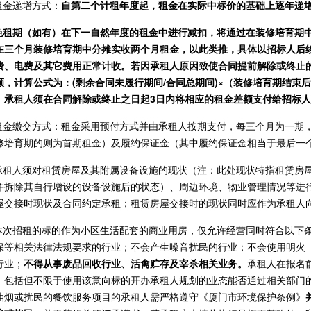
.租金递增方式：
自第二个计租年度起，租金在实际中标价的基础上逐年递增
.免租期（如有）在下一自然年度的租金中进行减扣，将通过在装修培育期
在三个月装修培育期中分摊实收两个月租金，以此类推，具体以招标人后
费、电费及其它费用正常计收。若因承租人原因致使合同提前解除或终止
额，
计算公式为：(剩余合同未履行期间/合同总期间)×（装修培育期结束
。承租人须在合同解除或终止之日起3日内将相应的租金差额支付给招标
.租金缴交方式：租金采用预付方式并由承租人按期支付，每三个月为一期
修培育期的则为首期租金）及履约保证金（其中履约保证金相当于最后一
.承租人须对租赁房屋及其附属设备设施的现状（注：此处现状特指租赁房
并拆除其自行增设的设备设施后的状态）、周边环境、物业管理情况等进
屋交接时现状及合同约定承租；租赁房屋交接时的现状同时应作为承租人
.本次招租的标的作为小区生活配套的商业用房，仅允许经营同时符合以下
保等相关法律法规要求的行业；不会产生噪音扰民的行业；不会使用明火
行业；
不得从事废品回收行业、活禽贮存及宰杀相关业务。
承租人在报名
，包括但不限于使用该意向标的开办承租人规划的业态能否通过相关部门
油烟或扰民的餐饮服务项目的承租人需严格遵守《厦门市环境保护条例》