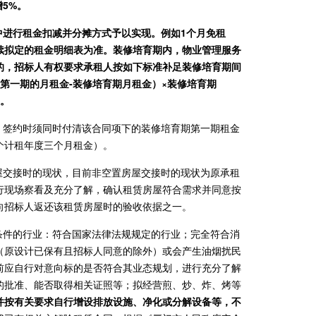
5%。
中进行租金扣减并分摊方式予以实现。例如1个月免租
续拟定的租金明细表为准。装修培育期内，物业管理服务
的，招标人有权要求承租人按如下标准补足装修培育期间
后第一期的月租金-装修培育期月租金）×装修培育期
人。
，签约时须同时付清该合同项下的装修培育期第一期租金
个计租年度三个月租金）。
屋交接时的现状，目前非空置房屋交接时的现状为原承租
行现场察看及充分了解，确认租赁房屋符合需求并同意按
向招标人返还该租赁房屋时的验收依据之一。
条件的行业：符合国家法律法规规定的行业；完全符合消
（原设计已保有且招标人同意的除外）或会产生油烟扰民
前应自行对意向标的是否符合其业态规划，进行充分了解
的批准、能否取得相关证照等；拟经营煎、炒、炸、烤等
并按有关要求自行增设排放设施、净化或分解设备等，不