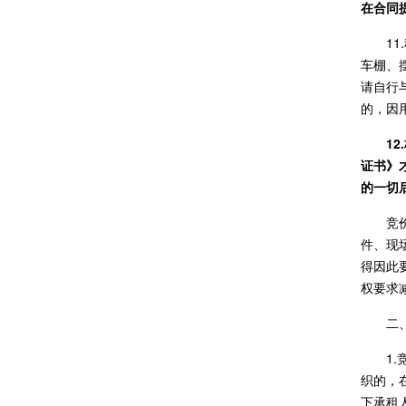
在合同
1
车棚、
请自行
的，因
1
证书》
的一切
竞
件、现
得因此
权要求
二
1
织的，
下承租