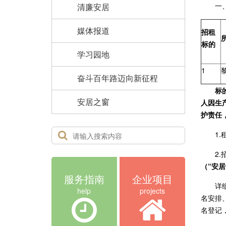
一
清廉安居
媒体报道
招租
标的
学习园地
1
奋斗百年路迈向新征程
标
安居之窗
人因生
护
1
2
（“安
服务指南
企业项目
详
help
projects
名安排
名登记