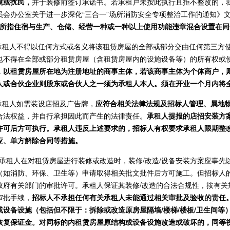
境或扰民，
并于装修前签订承诺书。若承租户未按此执行且拒不整改的，
员会办公室关于进一步深化“三合一”场所消防安全专项整治工作的通知》
场所指住宿与生产、仓储、经营一种或一种以上使用功能违章混合设置在
.承租人不得以任何方式或名义将该租赁房屋的全部或部分交由任何第三方
也不得在全部或部分租赁房屋（含租赁房屋内的设施设备等）的所有权或
，以租赁房屋所在地为注册地址的商事主体，若该商事主体为个体商户，
人或合伙企业则股东或合伙人之一须为承租人本人。须在开业一个月内将
.承租人如需装设店招及广告牌，
应符合相关法律法规及招标人管理、属地
合法权益，并自行承担因此而产生的法律责任。
承租人提报的店招安装方
许可后方可执行。承租人违反上述要求的，招标人有权要求承租人限期整
应、单方解除合同等措施。
0.承租人在对租赁房屋进行装修或改造时，装修/改造/设备安装方案应事
（如消防、环保、卫生等）申请取得相关批文批件后方可施工。但招标人
政府有关部门的审批许可。承租人保证其装修/改造的合法合规性，按有关
审批手续，
招标人不承担任何有关承租人未能通过相关审批及验收的责任
或设备设施（包括但不限于：拆除或改造原房屋隔墙/楼梯/楼板/卫生间等
恢复保证金。对同标的内租赁房屋原结构或设备设施改造或破坏的，同等