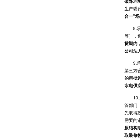
破坏环
生产委
合一”
8
等），
赁期内
公司法
9
第三方
的审批
水电供
1
管部门
先取得
需要的
原结构
取装修