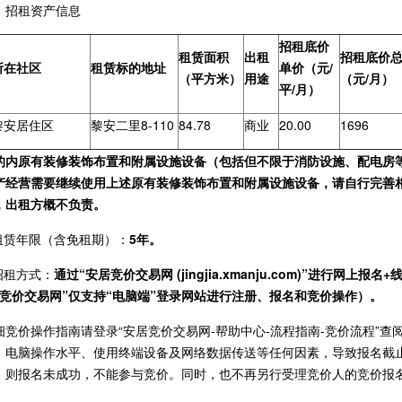
、招租资产信息
招租底价
租赁面积
出租
招租底价
所在社区
租赁标的地址
单价（元/
（平方米）
用途
（元/月）
平/月）
黎安居住区
黎安二里8-110
84.78
商业
20.00
1696
的内原有装修装饰布置和附属设施设备（包括但不限于消防设施、配电房
产经营需要继续使用上述原有装修装饰布置和附属设施设备，请自行完善
责任，出租方概不负责。
.租赁年限（含免租期）：
5年。
.招租方式：
通过“安居竞价交易网 (jingjia.xmanju.com)”进行
居竞价交易网”仅支持“电脑端”登录网站进行注册、报名和竞价操作）。
细竞价操作指南请登录“安居竞价交易网-帮助中心-流程指南-竞价流程”
、电脑操作水平、使用终端设备及网络数据传送等任何因素，导致报名截
，则报名未成功，不能参与竞价。同时，也不再另行受理竞价人的竞价报