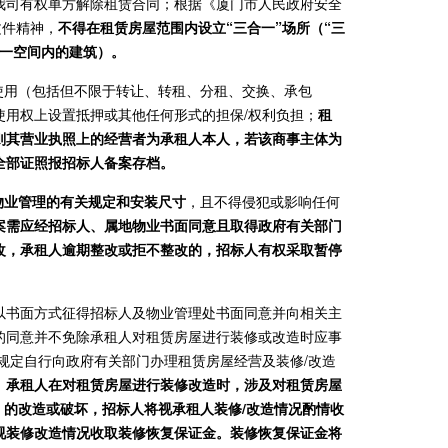
我司有权单方解除租赁合同；根据《厦门市人民政府安全
文件精神，
不得在租赁房屋范围内设立“三合一”场所（“三
同一空间内的建筑）。
使用（包括但不限于转让、转租、分租、交换、承包
使用权上设置抵押或其他任何形式的担保/权利负担；
租
则其营业执照上的经营者为承租人本人，若该商事主体为
全部证照报招标人备案存档。
物业管理的有关规定和安装尺寸
，且不得侵犯或影响任何
案需应经招标人、属地物业书面同意且取得政府有关部门
改，承租人逾期整改或拒不整改的，招标人有权采取暂停
先以书面方式征得招标人及物业管理处书面同意并向相关主
的同意并不免除承租人对租赁房屋进行装修或改造时应事
规定自行向政府有关部门办理租赁房屋经营及装修/改造
。承租人在对租赁房屋进行装修改造时，涉及对租赁房屋
）的改造或破坏，招标人将视承租人装修/改造情况酌情收
视装修改造情况收取装修恢复保证金。装修恢复保证金将