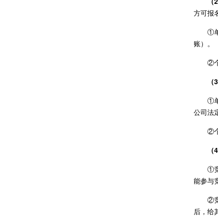
（
方可报
①
账）。
②
（
①
公司法
②
（
①
能参与
②
后，给