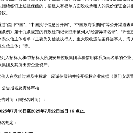
人拒绝签订上述担保函的，招租人有权单方面没收承租人的竞价保证金并
异议。
.通过“信用中国”、“中国执行信息公开网”、“中国政府采购网”等公开渠
施条例》第十九条规定的行政处罚记录或未被列入“经营异常名录”、“严重违
体系失信主体名单（主要为失信被执行人、重大税收违法案件当事人、海
重失信主体）”等。
.被列入招标人和/或招标人所属安居控股集团承租信用体系负面名单的企
股集团及其所出资企业资产。
.竞价人在竞价过程及中标后，应诚信履约并接受招标企业依据《厦门安居
、公告报名及资格审核
.公告时间（同报名时间）：
025年7月16日至2025年7月22日当日 16 点止。
.报名规定：