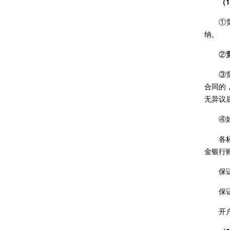
（
①
纳。
②
③
合同的
无异议
④
各
金银行
保
保证
开