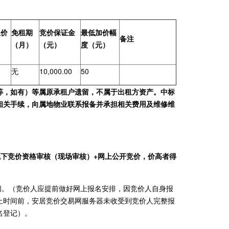
总价
免租期
竞价保证金
最低加价幅
备注
（月）
（元）
度（元）
无
10,000.00
50
等，如有）等属原承租户遗留，不属于出租方资产。中标
相关手续，向属地物业联系报备并承担相关费用及维修维
网上报名+线下竞价资格审核（现场审核）+网上公开竞价，价高者得
查阅。（竞价人应提前做好网上报名安排，因竞价人自身报
止时间前，安居竞价交易网服务器未收受到竞价人完整报
名登记）。