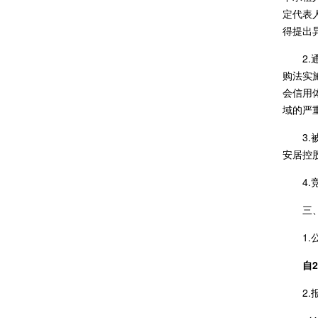
定代表
得提出
2
购法实
会信用
域的严
3
安居控
4
三
1
自2
2