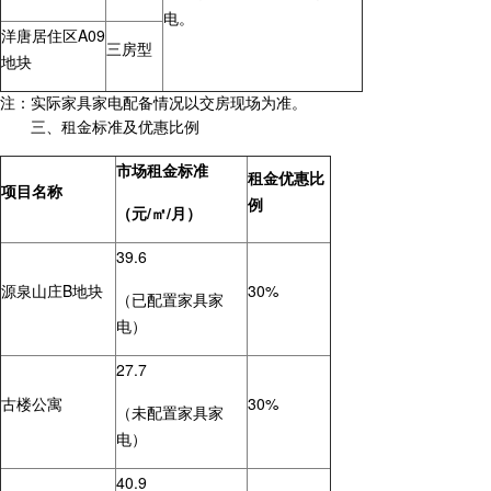
电。
洋唐居住区A09
三房型
地块
注：实际家具家电配备情况以交房现场为准。
三、租金标准及优惠比例
市场租金标准
租金优惠比
项目名称
例
（元/
㎡
/月）
39.6
源泉山庄B地块
30%
（已配置家具家
电）
27.7
古楼公寓
30%
（未配置家具家
电）
40.9