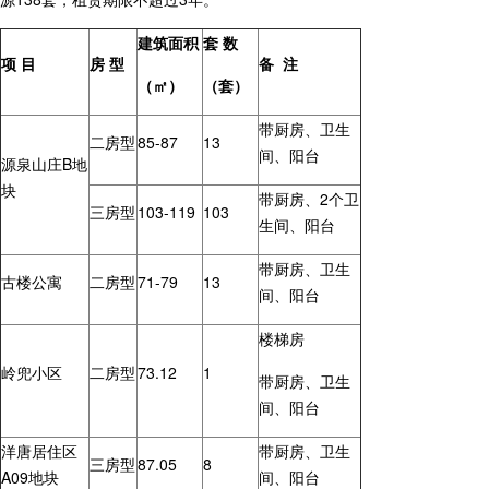
建筑面积
套 数
项
目
房
型
备 注
（
㎡
）
（套
）
带厨房、卫生
二房型
85-87
13
间、阳台
源泉山庄B地
块
带厨房、2个卫
三房型
103-119
103
生间、阳台
带厨房、卫生
古楼公寓
二房型
71-79
13
间、阳台
楼梯房
岭兜小区
二房型
73.12
1
带厨房、卫生
间、阳台
洋唐居住区
带厨房、卫生
三房型
87.05
8
A09地块
间、阳台