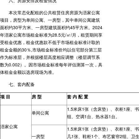
六、房源安排及租金情况
本次常态化配租的公共租赁住房房源为浯家公寓
项目，房型为单间公寓、一房型，其中单间公寓建筑
面积约30平方米、一房型建筑面积约45平方米。2024
年浯家公寓市场租金标准为28.5元/㎡/月，租赁期间享
受租金优惠，租金优惠款不低于市场租金标准计取的
租金金额的30％,市场租金标准价均以住宅部分第三层
作为标准层，并根据楼层高度相应调整（楼层调节系
数为0.002）。因市场租金标准每年评估测算一次，具
体租金金额以选房现场为准。
七、套内配备
项 目
房 型
套 内 配 置
1.5米床1张（含床垫）、衣柜1座、
单间公寓
组、空调1台、热水器1台。
浯家公寓
1.5米床1张（含床垫）、衣柜1座、
一房型
几1张、鞋柜1个、布艺窗帘2组、卫